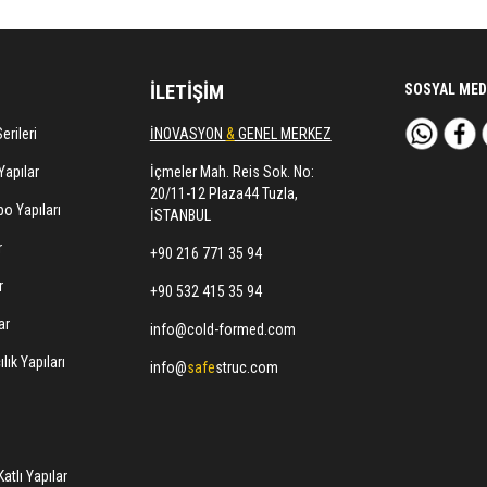
İLETİŞİM
SOSYAL MED
erileri
İNOVASYON
&
GENEL MERKEZ
Yapılar
İçmeler Mah. Reis Sok. No:
20/11-12 Plaza44 Tuzla,
o Yapıları
İSTANBUL
r
+90 216 771 35 94
r
+90 532 415 35 94
ar
info@cold-formed.com
lık Yapıları
info@
safe
struc.com
atlı Yapılar