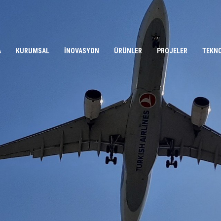
A
KURUMSAL
İNOVASYON
ÜRÜNLER
PROJELER
TEKN