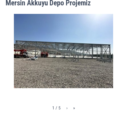
Mersin Akkuyu Depo Projemiz
1 / 5
›
»