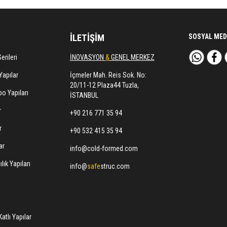
İLETİŞİM
SOSYAL MED
erileri
İNOVASYON
&
GENEL MERKEZ
Yapılar
İçmeler Mah. Reis Sok. No:
20/11-12 Plaza44 Tuzla,
o Yapıları
İSTANBUL
r
+90 216 771 35 94
r
+90 532 415 35 94
ar
info@cold-formed.com
lık Yapıları
info@
safe
struc.com
atlı Yapılar