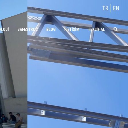
TR
EN
OLOJİ
SAFESTRUC
BLOG
İLETİŞİM
TEKLİF AL