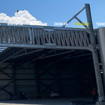
A
KURUMSAL
İNOVASYON
ÜRÜNLER
PROJELER
TEKN