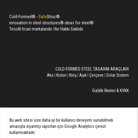
Cold-Formed® -
Safe
Struc®
innovation in steel structures® ideas for steel®
Tescilli ticari markalarıdır. Her Hakkı Saklıdır.
COLD-FORMED STEEL TASARIM ARAÇLARI
Aks
|
Kolon
|
Kiriş
|
Aşık
|
Çerçeve
|
Solar Sistem
Gizlilik İlkeleri & KVKK
Bu web sitesi size daha iyi bir kullanıcı deneyimi sunabilmek
amacıyla ziyaretçi raporları için Google Analytics çerezi
kullanmaktadır.