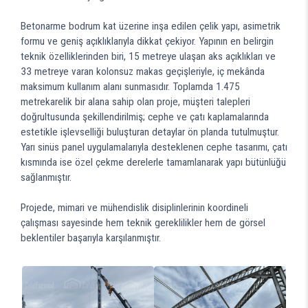
Betonarme bodrum kat üzerine inşa edilen çelik yapı, asimetrik
formu ve geniş açıklıklarıyla dikkat çekiyor. Yapının en belirgin
teknik özelliklerinden biri, 15 metreye ulaşan aks açıklıkları ve
33 metreye varan kolonsuz makas geçişleriyle, iç mekânda
maksimum kullanım alanı sunmasıdır. Toplamda 1.475
metrekarelik bir alana sahip olan proje, müşteri talepleri
doğrultusunda şekillendirilmiş; cephe ve çatı kaplamalarında
estetikle işlevselliği buluşturan detaylar ön planda tutulmuştur.
Yarı sinüs panel uygulamalarıyla desteklenen cephe tasarımı, çatı
kısmında ise özel çekme derelerle tamamlanarak yapı bütünlüğü
sağlanmıştır.
Projede, mimari ve mühendislik disiplinlerinin koordineli
çalışması sayesinde hem teknik gereklilikler hem de görsel
beklentiler başarıyla karşılanmıştır.