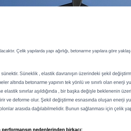
alacaktır. Çelik yapılarda yapı ağırlığı, betonarme yapılara göre ya
nektir. Süneklik , elastik davranışın üzerindeki şekil değiştir
ler altında betonarme yapının tek yönlü ve sınırlı olan enerji 
 elastik sınırlar aşıldığında , bir başka değişle beklenenin üzer
irir ve deforme olur. Şekil değiştirme esnasında oluşan enerji yu
onlar arasıda dağılabilmelidir. Bunun sağlanması için çelik yapıla
ün performansın nedenlerinden birkaçı;