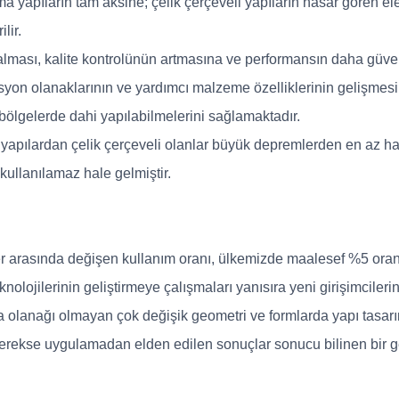
 yapıların tam aksine; çelik çerçeveli yapıların hasar gören el
lir.
ğalması, kalite kontrolünün artmasına ve performansın daha güveni
on olanaklarının ve yardımcı malzeme özelliklerinin gelişmesi; çe
 bölgelerde dahi yapılabilmelerini sağlamaktadır.
 yapılardan çelik çerçeveli olanlar büyük depremlerden en az h
ullanılamaz hale gelmiştir.
er arasında değişen kullanım oranı, ülkemizde maalesef %5 ora
olojilerinin geliştirmeye çalışmaları yanısıra yeni girişimcileri
 olanağı olmayan çok değişik geometri ve formlarda yapı tasarı
erekse uygulamadan elden edilen sonuçlar sonucu bilinen bir ge
.