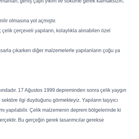
emanları, geniş çaplı yıkım ve söküme gerek kalmaksızın,
lir olmasına yol açmıştır.
lik çerçeveli yapıların, kolaylıkla alınabilen özel
asarla çıkarken diğer malzemelerle yapılanların çoğu ya
nındadır. 17 Ağustos 1999 depreminden sonra çelik yaygın
n sektöre ilgi duyduğunu görmekteyiz. Yapıların taşıyıcı
mı yapılabilir. Çelik malzemenin deprem bölgelerinde ki
rçektir. Bu gerçeğin gerek tasarımcılar gerekse