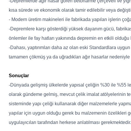
-Depremlerde ağır hasar gören betonarme çerçeveli ve yığma
kısa sürede ve ekonomik olarak tamir edilebilir veya değiştiri
- Modern üretim makineleri ile fabrikada yapılan işlerin ço
-Depremlere karşı gösterdiği yüksek dayanım gücü, fabrikasy
önlemler ile fay hatları yakınında depremin en etkili olduğu
-Dahası, yaptırımları daha az olan eski Standardlara uygun
tamamen çökmüş ya da uğradıkları ağır hasarlar nedeniyle k
Sonuçlar
-Dünyada gelişmiş ülkelerde yapısal çeliğin %30 ile %55 l
olarak gündeme gelmiş, mevcut çelik imalat atölyelerinin tekn
sisteminde yapı çeliği kullanarak diğer malzemelerle yapma
yapılar için uygun olduğu gerek bu malzemenin özelikleri g
uygulayıcıları tarafından herkese anlatılması gerekmektedir