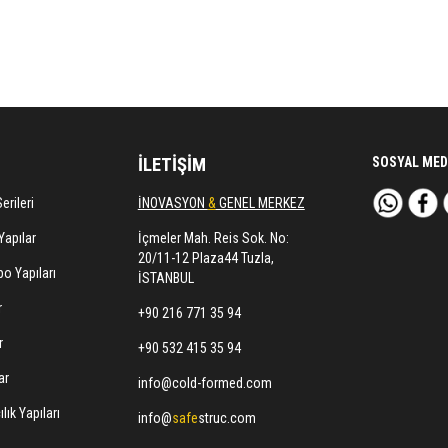
İLETİŞİM
SOSYAL MED
erileri
İNOVASYON
&
GENEL MERKEZ
Yapılar
İçmeler Mah. Reis Sok. No:
20/11-12 Plaza44 Tuzla,
o Yapıları
İSTANBUL
r
+90 216 771 35 94
r
+90 532 415 35 94
ar
info@cold-formed.com
lık Yapıları
info@
safe
struc.com