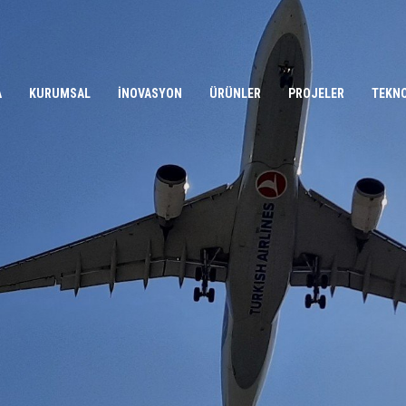
A
KURUMSAL
İNOVASYON
ÜRÜNLER
PROJELER
TEKN