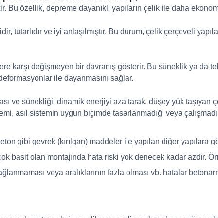
ir. Bu özellik, depreme dayanıklı yapıların çelik ile daha ekono
ir, tutarlıdır ve iyi anlaşılmıştır. Bu durum, çelik çerçeveli yapı
klere karşı değişmeyen bir davranış gösterir. Bu süneklik ya da 
 deformasyonlar ile dayanmasını sağlar.
lması ve sünekliği; dinamik enerjiyi azaltarak, düşey yük taşıyan ç
stemi, asıl sistemin uygun biçimde tasarlanmadığı veya çalışmad
beton gibi gevrek (kırılgan) maddeler ile yapılan diğer yapılara g
çok basit olan montajında hata riski yok denecek kadar azdır. Ör
in bağlanmaması veya aralıklarının fazla olması vb. hatalar be