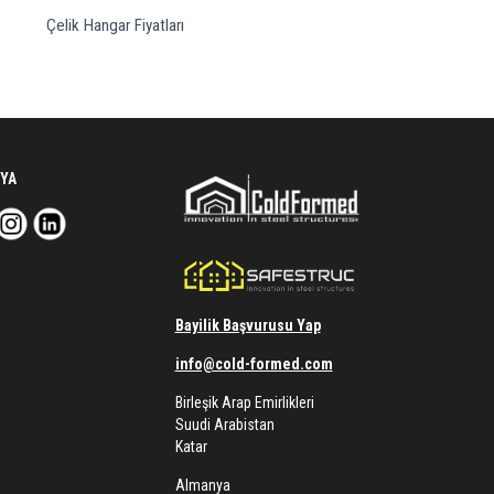
Çelik Hangar Fiyatları
YA
Bayilik Başvurusu Yap
info@cold-formed.com
Birleşik Arap Emirlikleri
Suudi Arabistan
Katar
Almanya