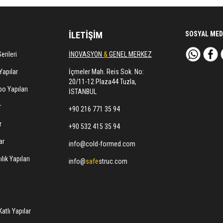
İLETİŞİM
SOSYAL MED
erileri
İNOVASYON
&
GENEL MERKEZ
Yapılar
İçmeler Mah. Reis Sok. No:
20/11-12 Plaza44 Tuzla,
o Yapıları
İSTANBUL
r
+90 216 771 35 94
r
+90 532 415 35 94
ar
info@cold-formed.com
lık Yapıları
info@
safe
struc.com
atlı Yapılar