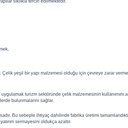
ılar sıklıkla tercih edilmektedir.
tmek,
. Çelik yeşil bir yapı malzemesi olduğu için çevreye zarar ver
ı uygulamak turizm sektöründe çelik malzemesinin kullanımını artır
elerde bulunmalarını sağlar.
ısadır. Bu sebeple ihtiyaç dahilinde fabrika üretimi tamamlandıkt
 yatırım sermayesini oldukça azaltır.