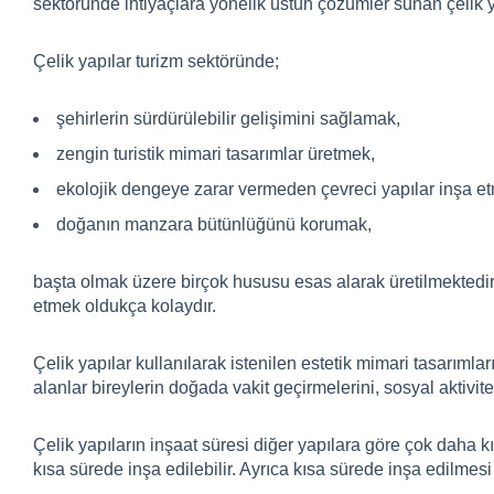
sektöründe ihtiyaçlara yönelik üstün çözümler sunan çelik yap
Çelik yapılar turizm sektöründe;
şehirlerin sürdürülebilir gelişimini sağlamak,
zengin turistik mimari tasarımlar üretmek,
ekolojik dengeye zarar vermeden çevreci yapılar inşa e
doğanın manzara bütünlüğünü korumak,
başta olmak üzere birçok hususu esas alarak üretilmektedir
etmek oldukça kolaydır.
Çelik yapılar
kullanılarak istenilen estetik mimari tasarımlar
alanlar bireylerin doğada vakit geçirmelerini, sosyal aktivit
Çelik yapıların inşaat süresi diğer yapılara göre çok daha k
kısa sürede inşa edilebilir. Ayrıca kısa sürede inşa edilmesi