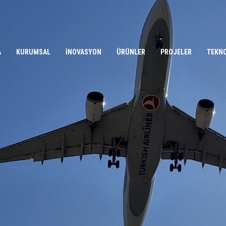
A
KURUMSAL
İNOVASYON
ÜRÜNLER
PROJELER
TEKN