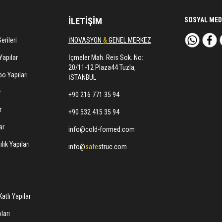
İLETİŞİM
SOSYAL MED
erileri
İNOVASYON
&
GENEL MERKEZ
Yapılar
İçmeler Mah. Reis Sok. No:
20/11-12 Plaza44 Tuzla,
o Yapıları
İSTANBUL
r
+90 216 771 35 94
r
+90 532 415 35 94
ar
info@cold-formed.com
lık Yapıları
info@
safe
struc.com
atlı Yapılar
ları