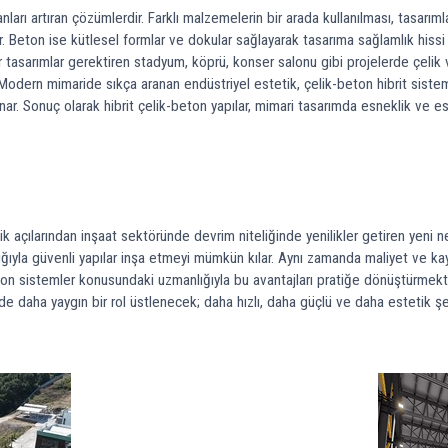
rı artıran çözümlerdir. Farklı malzemelerin bir arada kullanılması, tasarıml
ılar. Beton ise kütlesel formlar ve dokular sağlayarak tasarıma sağlamlık h
sur tasarımlar gerektiren stadyum, köprü, konser salonu gibi projelerde çelik 
 Modern mimaride sıkça aranan endüstriyel estetik, çelik-beton hibrit sistemle
ar. Sonuç olarak hibrit çelik-beton yapılar, mimari tasarımda esneklik ve 
 açılarından inşaat sektöründe devrim niteliğinde yenilikler getiren yeni ne
ğıyla güvenli yapılar inşa etmeyi mümkün kılar. Aynı zamanda maliyet ve kayn
-beton sistemler konusundaki uzmanlığıyla bu avantajları pratiğe dönüştürmek
nde daha yaygın bir rol üstlenecek; daha hızlı, daha güçlü ve daha estetik şeh