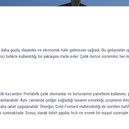
 daha güçlü, dayanıklı ve ekonomik hale gelmesini sağladı. Bu gelişmeler ışığın
n) birlikte kullanıldığı bir yaklaşımı ifade eder. Çelik-beton sistemler, her m
eklik kazandırır. Prefabrik çelik elemanlar ve betonarme panellerin kullanım
anabilir. Aynı zamanda çeliğin sağladığı tasarım esnekliği, projelerin ihtiya
e daha rahat uygulanabilir. Örneğin, Cold-Formed mühendisliği ile üretilen ha
sunmaktadır. Sonuç olarak hibrit yapılar, hızlı ve esnek bir inşaat süreciyle