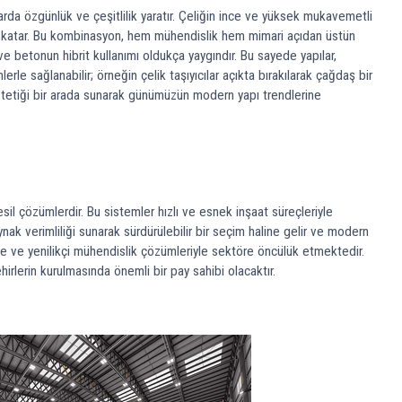
arda özgünlük ve çeşitlilik yaratır. Çeliğin ince ve yüksek mukavemetli
issi katar. Bu kombinasyon, hem mühendislik hem mimari açıdan üstün
ve betonun hibrit kullanımı oldukça yaygındır. Bu sayede yapılar,
rle sağlanabilir; örneğin çelik taşıyıcılar açıkta bırakılarak çağdaş bir
estetiği bir arada sunarak günümüzün modern yapı trendlerine
sil çözümlerdir. Bu sistemler hızlı ve esnek inşaat süreçleriyle
ak verimliliği sunarak sürdürülebilir bir seçim haline gelir ve modern
te ve yenilikçi mühendislik çözümleriyle sektöre öncülük etmektedir.
irlerin kurulmasında önemli bir pay sahibi olacaktır.