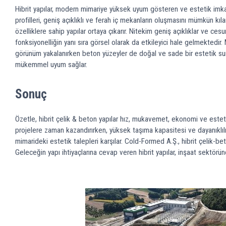
Hibrit yapılar, modern mimariye yüksek uyum gösteren ve estetik imkanla
profilleri, geniş açıklıklı ve ferah iç mekanların oluşmasını mümkün k
özelliklere sahip yapılar ortaya çıkarır. Nitekim geniş açıklıklar ve ce
fonksiyonelliğin yanı sıra görsel olarak da etkileyici hale gelmektedir.
görünüm yakalanırken beton yüzeyler de doğal ve sade bir estetik sun
mükemmel uyum sağlar.
Sonuç
Özetle, hibrit çelik & beton yapılar hız, mukavemet, ekonomi ve estetik
projelere zaman kazandırırken, yüksek taşıma kapasitesi ve dayanıklılı
mimarideki estetik talepleri karşılar. Cold-Formed A.Ş., hibrit çelik
Geleceğin yapı ihtiyaçlarına cevap veren hibrit yapılar, inşaat sektörü