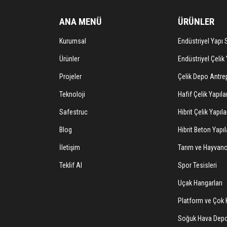
ANA MENÜ
ÜRÜNLER
Kurumsal
Endüstriyel Yapı S
Ürünler
Endüstriyel Çelik 
Projeler
Çelik Depo Antrep
Teknoloji
Hafif Çelik Yapıla
Safestruc
Hibrit Çelik Yapıla
Blog
Hibrit Beton Yapıl
İletişim
Tarım ve Hayvancı
Teklif Al
Spor Tesisleri
Uçak Hangarları
Platform ve Çok K
Soğuk Hava Depo