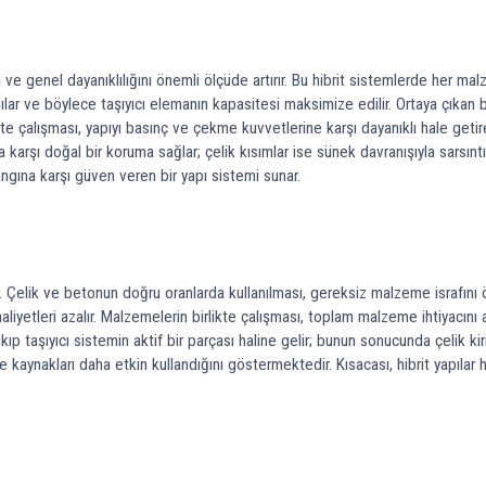
i ve genel dayanıklılığını önemli ölçüde artırır. Bu hibrit sistemlerde her m
lar ve böylece taşıyıcı elemanın kapasitesi maksimize edilir. Ortaya çıkan b
e çalışması, yapıyı basınç ve çekme kuvvetlerine karşı dayanıklı hale getir
arşı doğal bir koruma sağlar; çelik kısımlar ise sünek davranışıyla sarsıntı 
angına karşı güven veren bir yapı sistemi sunar.
. Çelik ve betonun doğru oranlarda kullanılması, gereksiz malzeme israfını ö
liyetleri azalır. Malzemelerin birlikte çalışması, toplam malzeme ihtiyacını a
aşıyıcı sistemin aktif bir parçası haline gelir; bunun sonucunda çelik kiriş 
ü ve kaynakları daha etkin kullandığını göstermektedir. Kısacası, hibrit yap