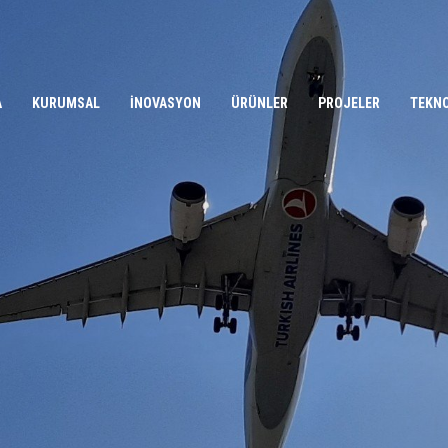
A
KURUMSAL
İNOVASYON
ÜRÜNLER
PROJELER
TEKN