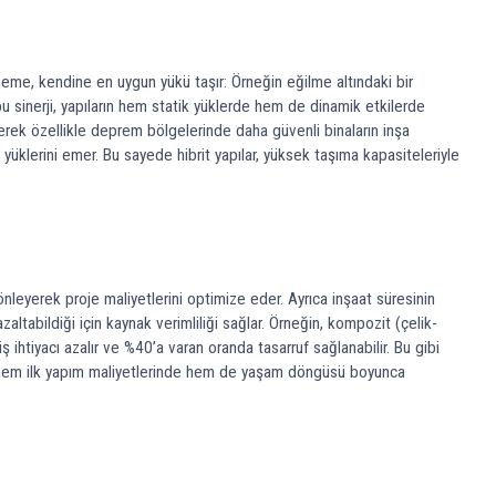
alzeme, kendine en uygun yükü taşır: Örneğin eğilme altındaki bir
u sinerji, yapıların hem statik yüklerde hem de dinamik etkilerde
erek özellikle deprem bölgelerinde daha güvenli binaların inşa
yüklerini emer. Bu sayede hibrit yapılar, yüksek taşıma kapasiteleriyle
nleyerek proje maliyetlerini optimize eder. Ayrıca inşaat süresinin
zaltabildiği için kaynak verimliliği sağlar. Örneğin, kompozit (çelik-
ihtiyacı azalır ve %40’a varan oranda tasarruf sağlanabilir. Bu gibi
ılar hem ilk yapım maliyetlerinde hem de yaşam döngüsü boyunca