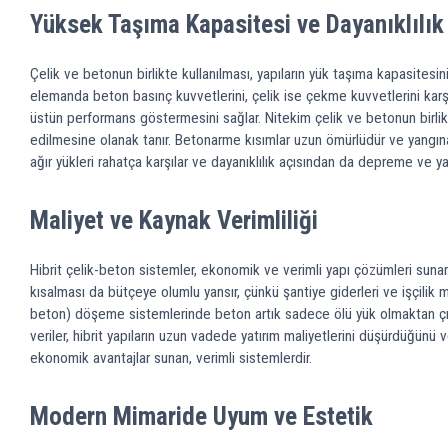
Yüksek Taşıma Kapasitesi ve Dayanıklılık
Çelik ve betonun birlikte kullanılması, yapıların yük taşıma kapasitesin
elemanda beton basınç kuvvetlerini, çelik ise çekme kuvvetlerini karşı
üstün performans göstermesini sağlar. Nitekim çelik ve betonun birlikt
edilmesine olanak tanır. Betonarme kısımlar uzun ömürlüdür ve yangına k
ağır yükleri rahatça karşılar ve dayanıklılık açısından da depreme ve y
Maliyet ve Kaynak Verimliliği
Hibrit çelik-beton sistemler, ekonomik ve verimli yapı çözümleri sunar
kısalması da bütçeye olumlu yansır, çünkü şantiye giderleri ve işçilik ma
beton) döşeme sistemlerinde beton artık sadece ölü yük olmaktan çıkıp t
veriler, hibrit yapıların uzun vadede yatırım maliyetlerini düşürdüğün
ekonomik avantajlar sunan, verimli sistemlerdir.
Modern Mimaride Uyum ve Estetik