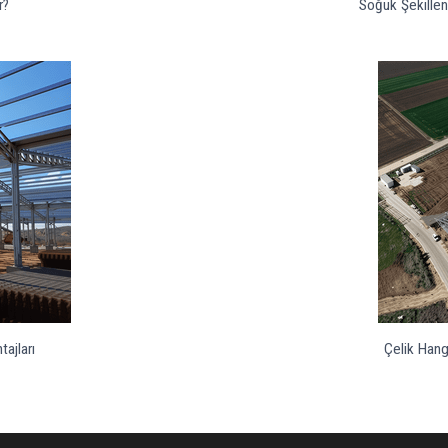
r?
Soğuk Şekillend
tajları
Çelik Hang