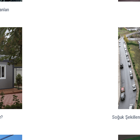
nları
r?
Soğuk Şekillend