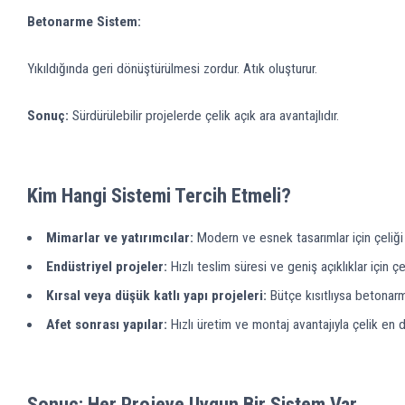
Betonarme Sistem:
Yıkıldığında geri dönüştürülmesi zordur. Atık oluşturur.
Sonuç:
Sürdürülebilir projelerde çelik açık ara avantajlıdır.
Kim Hangi Sistemi Tercih Etmeli?
Mimarlar ve yatırımcılar:
Modern ve esnek tasarımlar için çeliği t
Endüstriyel projeler:
Hızlı teslim süresi ve geniş açıklıklar için çel
Kırsal veya düşük katlı yapı projeleri:
Bütçe kısıtlıysa betonarme
Afet sonrası yapılar:
Hızlı üretim ve montaj avantajıyla çelik en
Sonuç: Her Projeye Uygun Bir Sistem Var