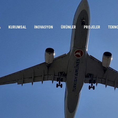
A
KURUMSAL
İNOVASYON
ÜRÜNLER
PROJELER
TEKN