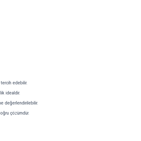
ercih edebilir.
ik idealdir.
 değerlendirilebilir.
 doğru çözümdür.