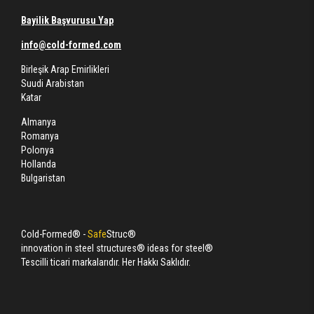
Bayilik Başvurusu Yap
info@cold-formed.com
Birleşik Arap Emirlikleri
Suudi Arabistan
Katar
Almanya
Romanya
Polonya
Hollanda
Bulgaristan
Cold-Formed® -
Safe
Struc®
innovation in steel structures® ideas for steel®
Tescilli ticari markalarıdır. Her Hakkı Saklıdır.