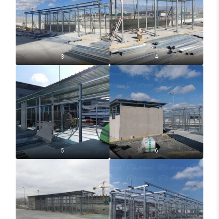
3
4
5
6