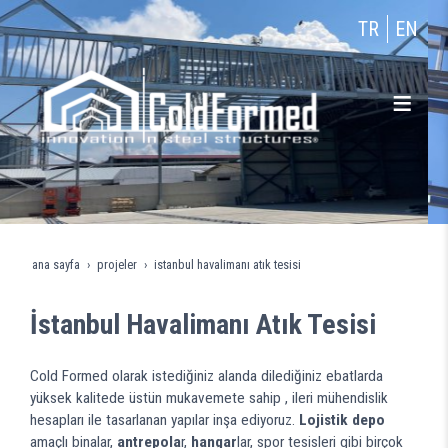
TR
EN
ana sayfa
projeler
i̇stanbul havalimanı atık tesisi
İstanbul Havalimanı Atık Tesisi
Cold Formed olarak istediğiniz alanda dilediğiniz ebatlarda
yüksek kalitede üstün mukavemete sahip , ileri mühendislik
hesapları ile tasarlanan yapılar inşa ediyoruz.
Lojistik depo
amaçlı binalar,
antrepola
r,
hangar
lar, spor tesisleri gibi birçok